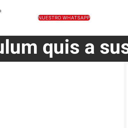
O
NUESTRO WHATSAPP
bulum quis a su